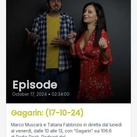
Episode
October 17, 2024
•
02:34:00
Gagarin: (17-10-24)
Marco Muscarà e Tatiana Fabbrizio in diretta dal lunedì
al venerdì, dalle 10 alle 13, con “Gagarin” sui 106.6
di Radio Rock. Podcast del...