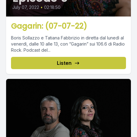
July 07, 2022
•
02:18:50
Gagarin: (07-07-22)
Boris Sollazzo e Tatiana Fabbrizio in diretta dal lunedì al
venerdì, dalle 10 alle 13, con “Gagarin” sui 106.6 di Radio
Rock. Podcast del...
Listen