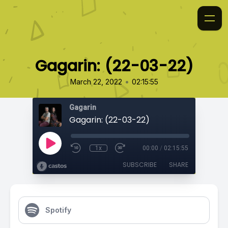
Gagarin: (22-03-22)
•
March 22, 2022
02:15:55
Gagarin
Gagarin: (22-03-22)
1x
00:00
/
02:15:55
SUBSCRIBE
SHARE
Spotify