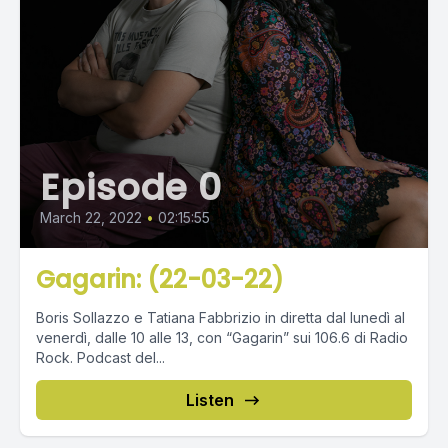
Episode 0
March 22, 2022
•
02:15:55
Gagarin: (22-03-22)
Boris Sollazzo e Tatiana Fabbrizio in diretta dal lunedì al
venerdì, dalle 10 alle 13, con “Gagarin” sui 106.6 di Radio
Rock. Podcast del...
Listen