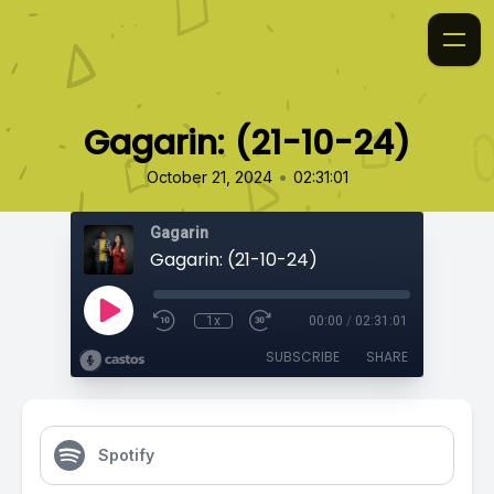
Gagarin: (21-10-24)
•
October 21, 2024
02:31:01
Gagarin
Gagarin: (21-10-24)
1x
00:00
/
02:31:01
SUBSCRIBE
SHARE
Spotify