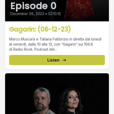
Episode 0
December 06, 2023
•
02:10:15
Gagarin: (06-12-23)
Marco Muscarà e Tatiana Fabbrizio in diretta dal lunedì
al venerdì, dalle 10 alle 13, con “Gagarin” sui 106.6
di Radio Rock. Podcast del...
Listen