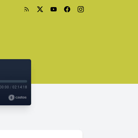
00:00
/
02:14:18