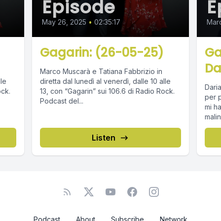
Episode
E
May 26, 2025
•
02:35:17
Marc
Gagarin: (26-05-25)
Ga
Da
Marco Muscarà e Tatiana Fabbrizio in
lle
diretta dal lunedì al venerdì, dalle 10 alle
Daria
ock.
13, con “Gagarin” sui 106.6 di Radio Rock.
per p
Podcast del...
mi ha
malin
Listen
Podcast
About
Subscribe
Network