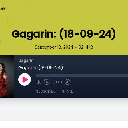
ork
Gagarin: (18-09-24)
•
September 18, 2024
02:14:18
Gagarin
Gagarin: (18-09-24)
1x
SUBSCRIBE
SHARE