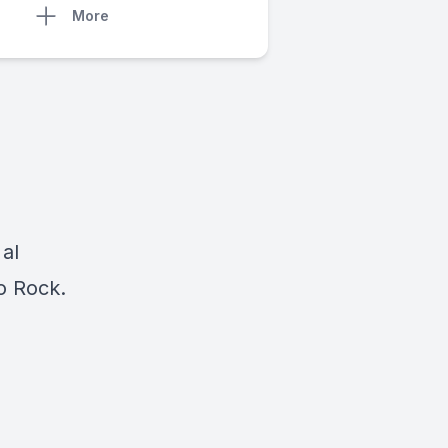
More
 al
io Rock.