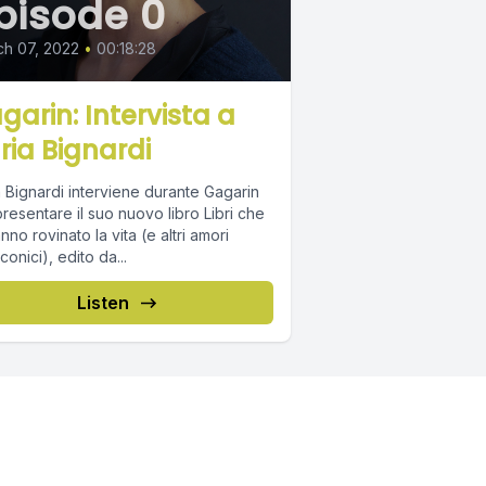
pisode 0
h 07, 2022
•
00:18:28
garin: Intervista a
ria Bignardi
 Bignardi interviene durante Gagarin
resentare il suo nuovo libro Libri che
nno rovinato la vita (e altri amori
conici), edito da...
Listen