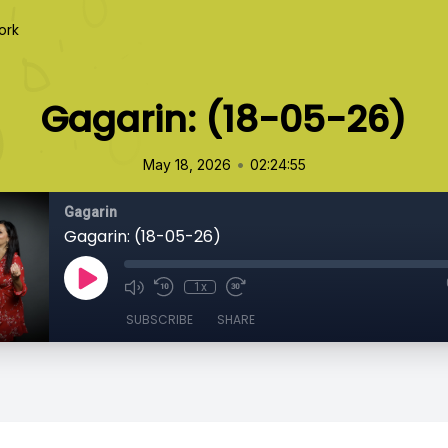
ork
Gagarin: (18-05-26)
•
May 18, 2026
02:24:55
Gagarin
Gagarin: (18-05-26)
1x
SUBSCRIBE
SHARE