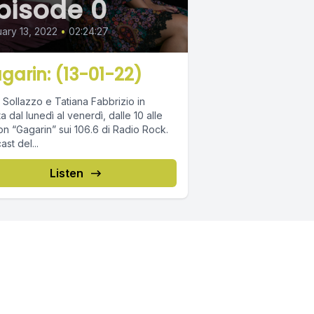
pisode 0
ary 13, 2022
•
02:24:27
garin: (13-01-22)
 Sollazzo e Tatiana Fabbrizio in
ta dal lunedì al venerdì, dalle 10 alle
on “Gagarin” sui 106.6 di Radio Rock.
st del...
Listen