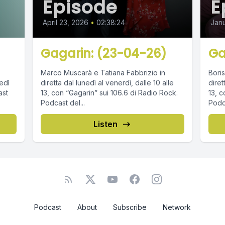
Episode
E
April 23, 2026
•
02:38:24
Janu
Gagarin: (23-04-26)
Ga
Marco Muscarà e Tatiana Fabbrizio in
Boris
edì
diretta dal lunedì al venerdì, dalle 10 alle
diret
13, con “Gagarin” sui 106.6 di Radio Rock.
13, c
Podcast del...
Podca
Listen
Podcast
About
Subscribe
Network