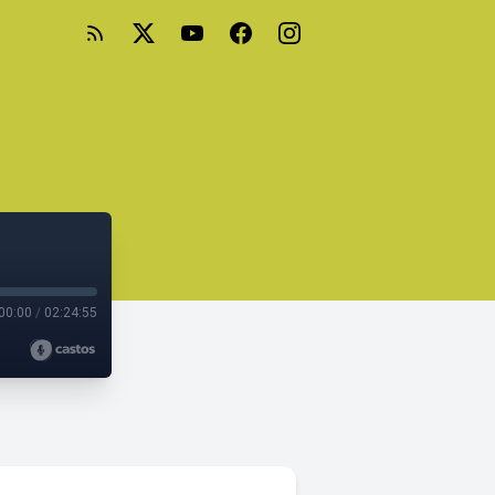
00:00
/
02:24:55