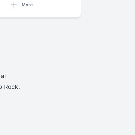
More
 al
io Rock.