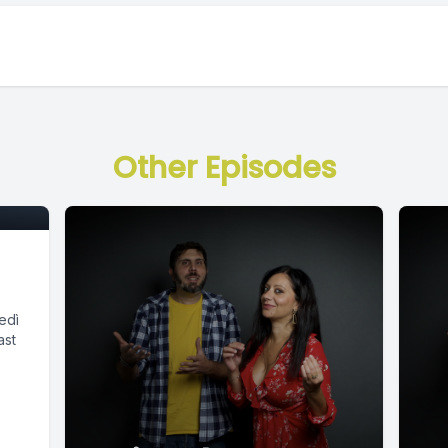
Other Episodes
edì