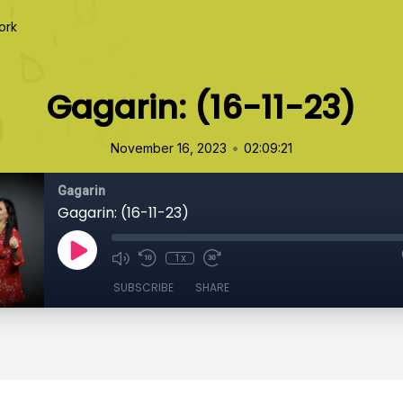
ork
Gagarin: (16-11-23)
•
November 16, 2023
02:09:21
Gagarin
Gagarin: (16-11-23)
1x
SUBSCRIBE
SHARE