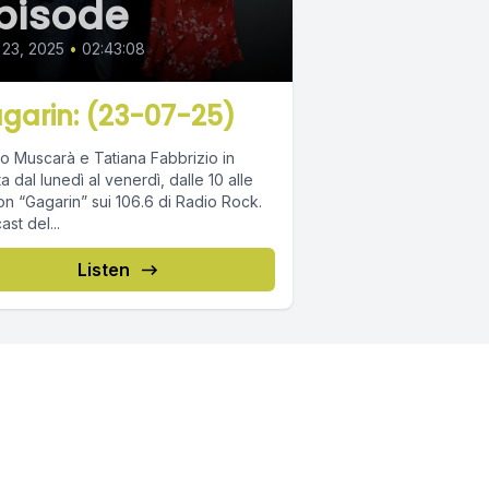
pisode
 23, 2025
•
02:43:08
garin: (23-07-25)
o Muscarà e Tatiana Fabbrizio in
ta dal lunedì al venerdì, dalle 10 alle
on “Gagarin” sui 106.6 di Radio Rock.
st del...
Listen