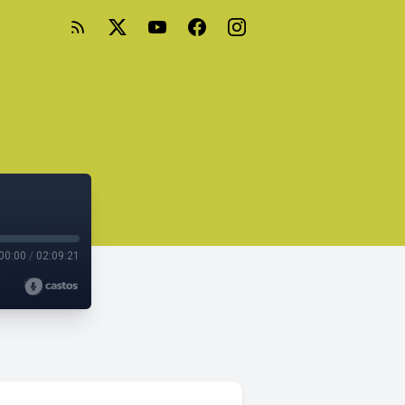
00:00
/
02:09:21