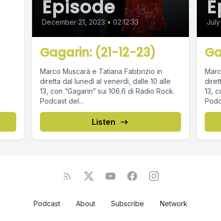
Episode
E
December 21, 2023
•
02:12:33
July
Gagarin: (21-12-23)
Ga
Marco Muscarà e Tatiana Fabbrizio in
Marc
diretta dal lunedì al venerdì, dalle 10 alle
diret
13, con “Gagarin” sui 106.6 di Radio Rock.
13, c
Podcast del...
Podca
Listen
Podcast
About
Subscribe
Network