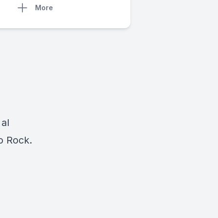
More
 al
io Rock.