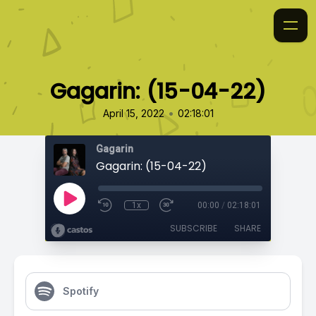
Gagarin: (15-04-22)
•
April 15, 2022
02:18:01
Gagarin
Gagarin: (15-04-22)
1x
00:00
/
02:18:01
SUBSCRIBE
SHARE
Spotify