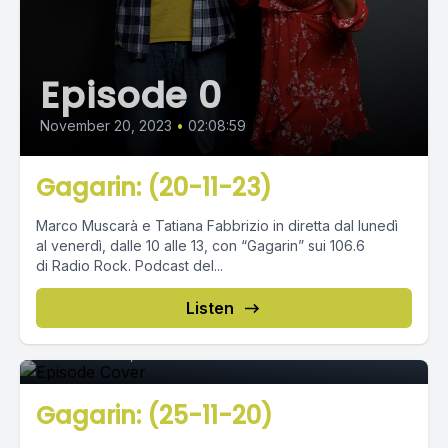
Episode 0
November 20, 2023
•
02:08:59
Gagarin: (20-11-23)
Marco Muscarà e Tatiana Fabbrizio in diretta dal lunedì
al venerdì, dalle 10 alle 13, con “Gagarin” sui 106.6
di Radio Rock. Podcast del...
Episode 0
Listen
November 25, 2020
•
02:20:57
Gagarin: (25-11-20)