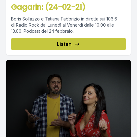
Gagarin: (24-02-21)
Boris Sollazzo e Tatiana Fabbrizio in diretta sui 106.6
di Radio Rock dal Lunedì al Venerdì dalle 10.00 alle
13.00. Podcast del 24 febbraio...
Listen