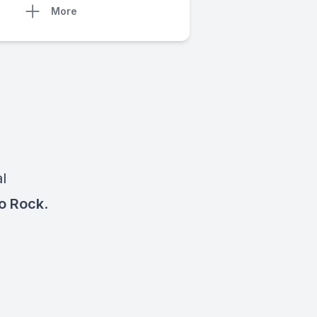
More
al
o Rock
.