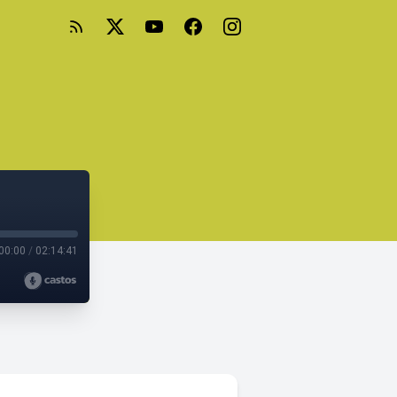
00:00
/
02:14:41