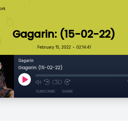
ork
Gagarin: (15-02-22)
•
February 15, 2022
02:14:41
Gagarin
Gagarin: (15-02-22)
1x
SUBSCRIBE
SHARE