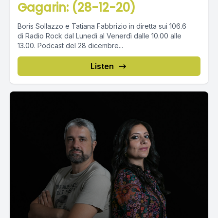
Gagarin: (28-12-20)
Boris Sollazzo e Tatiana Fabbrizio in diretta sui 106.6
di Radio Rock dal Lunedì al Venerdì dalle 10.00 alle
13.00. Podcast del 28 dicembre...
Listen