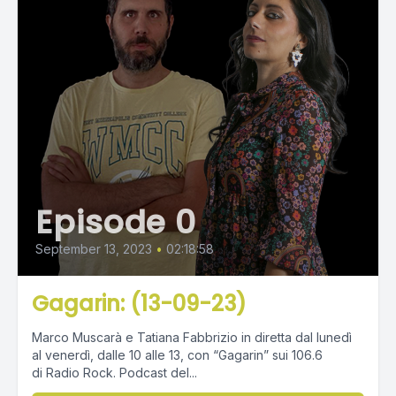
Episode 0
September 13, 2023
•
02:18:58
Gagarin: (13-09-23)
Marco Muscarà e Tatiana Fabbrizio in diretta dal lunedì
al venerdì, dalle 10 alle 13, con “Gagarin” sui 106.6
di Radio Rock. Podcast del...