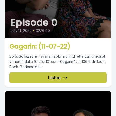
Episode 0
July 11, 2022
•
02:16:40
Gagarin: (11-07-22)
Boris Sollazzo e Tatiana Fabbrizio in diretta dal lunedì al
venerdì, dalle 10 alle 13, con “Gagarin” sui 106.6 di Radio
Rock. Podcast del...
Listen