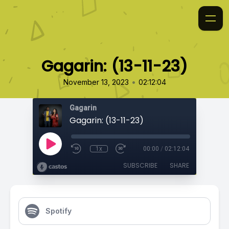
Gagarin: (13-11-23)
•
November 13, 2023
02:12:04
Gagarin
Gagarin: (13-11-23)
1x
00:00
/
02:12:04
SUBSCRIBE
SHARE
Spotify