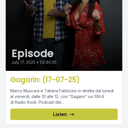
Episode
July 17, 2025
•
02:40:05
Gagarin: (17-07-25)
Marco Muscarà e Tatiana Fabbrizio in diretta dal lunedì
al venerdì, dalle 10 alle 13, con “Gagarin” sui 106.6
di Radio Rock. Podcast del...
Listen