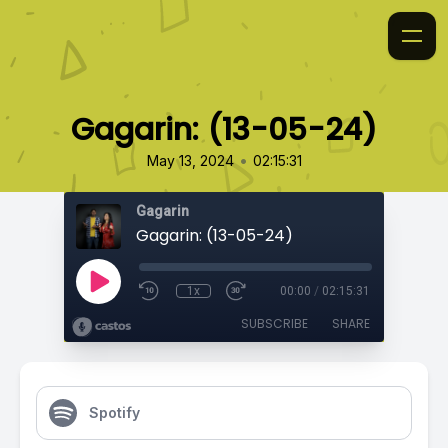
Gagarin: (13-05-24)
•
May 13, 2024
02:15:31
Gagarin
Gagarin: (13-05-24)
1x
00:00
/
02:15:31
SUBSCRIBE
SHARE
Spotify