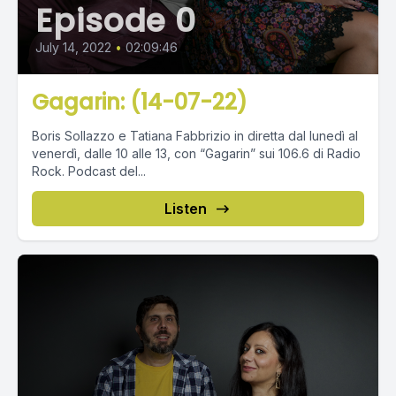
Episode 0
July 14, 2022
•
02:09:46
Gagarin: (14-07-22)
Boris Sollazzo e Tatiana Fabbrizio in diretta dal lunedì al
venerdì, dalle 10 alle 13, con “Gagarin” sui 106.6 di Radio
Rock. Podcast del...
Listen