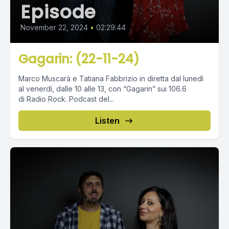
Episode
November 22, 2024
•
02:29:44
Gagarin: (22-11-24)
Marco Muscarà e Tatiana Fabbrizio in diretta dal lunedì
al venerdì, dalle 10 alle 13, con “Gagarin” sui 106.6
di Radio Rock. Podcast del...
Listen