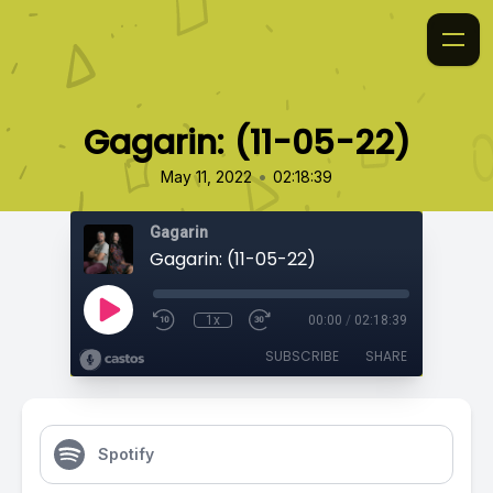
Gagarin: (11-05-22)
•
May 11, 2022
02:18:39
Gagarin
Gagarin: (11-05-22)
1x
00:00
/
02:18:39
SUBSCRIBE
SHARE
Spotify