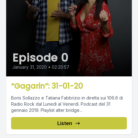
Episode 0
January 31, 2020
•
02:20:57
“Gagarin”: 31-01-20
Boris Sollazzo e Tatiana Fabbrizio in diretta sui 106.6 di
Radio Rock dal Lunedì al Venerdì. Podcast del 31
gennaio 2019. Playlist alter bridge...
Listen