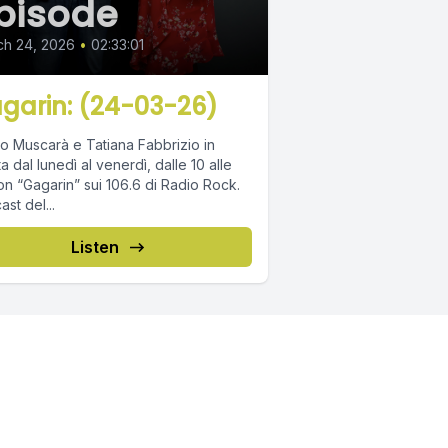
pisode
ch 24, 2026
•
02:33:01
garin: (24-03-26)
o Muscarà e Tatiana Fabbrizio in
ta dal lunedì al venerdì, dalle 10 alle
on “Gagarin” sui 106.6 di Radio Rock.
st del...
Listen