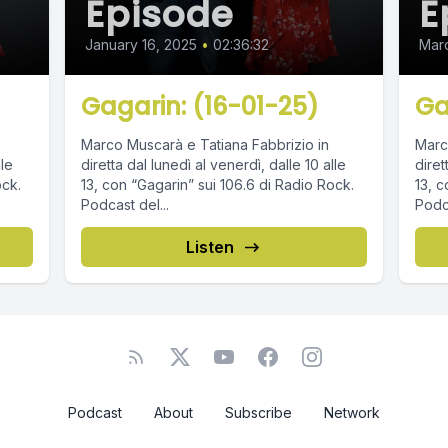
Episode
E
January 16, 2025
•
02:36:32
Mar
Gagarin: (16-01-25)
Ga
Marco Muscarà e Tatiana Fabbrizio in
Marc
lle
diretta dal lunedì al venerdì, dalle 10 alle
diret
ock.
13, con “Gagarin” sui 106.6 di Radio Rock.
13, c
Podcast del...
Podca
Listen
Podcast
About
Subscribe
Network