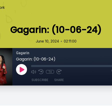
ork
Gagarin: (10-06-24)
•
June 10, 2024
02:11:00
Gagarin
Gagarin: (10-06-24)
1x
SUBSCRIBE
SHARE