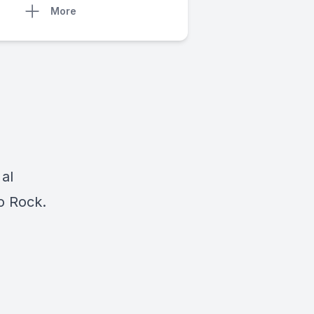
More
 al
io Rock.