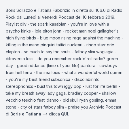
Boris Sollazzo e Tatiana Fabbrizio in diretta sui 106.6 di Radio
Rock dal Lunedì al Venerdì. Podcast del 10 febbraio 2019.
Playlist diiv - the spark kasabian - you're in love with a
psycho kinks - lola elton john - rocket man noel gallagher's
high flying birds - blue moon rising rage against the machine -
killing in the mane pinguini tattici nucleari - ringo starr eric
clapton - so much to say the snuts - fatboy slim wogiagia -
ditraverso kiss - do you remember rock'n'roll radio? green
day - good riddance (time of your life) pantera - cowboys
from hell terra - the sea louis - what a wonderful world queen
- you're my best friend subsonica - discolabirinto
stereophonics - bust this town iggy pop - lust for life berlin -
take my breath away lady gaga, bradley cooper - shallow
vecchio teschio feat. danno - old skull ryan gosling, emma
stone - city of stars fatboy slim - praise you Archivio Podcast
di
Boris e Tatiana
—-> clicca
QUI.