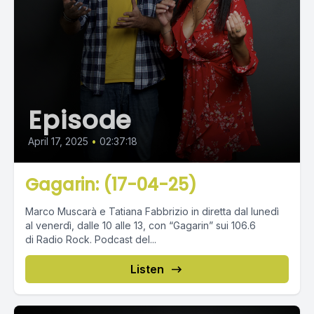
Episode
April 17, 2025
•
02:37:18
Gagarin: (17-04-25)
Marco Muscarà e Tatiana Fabbrizio in diretta dal lunedì
al venerdì, dalle 10 alle 13, con “Gagarin” sui 106.6
di Radio Rock. Podcast del...
Listen