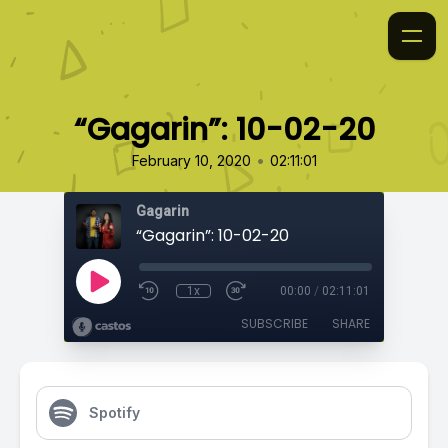
“Gagarin”: 10-02-20
•
February 10, 2020
02:11:01
Gagarin
“Gagarin”: 10-02-20
1x
00:00
/
02:11:01
SUBSCRIBE
SHARE
Spotify