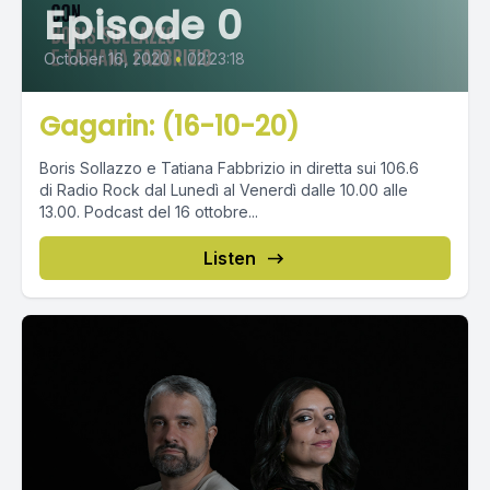
Episode 0
October 16, 2020
•
02:23:18
Gagarin: (16-10-20)
Boris Sollazzo e Tatiana Fabbrizio in diretta sui 106.6
di Radio Rock dal Lunedì al Venerdì dalle 10.00 alle
13.00. Podcast del 16 ottobre...
Listen