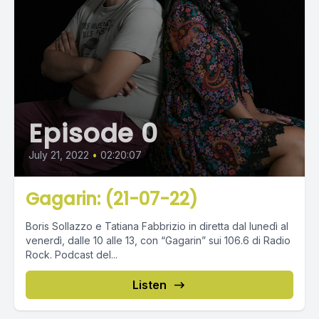
Episode 0
July 21, 2022
•
02:20:07
Gagarin: (21-07-22)
Boris Sollazzo e Tatiana Fabbrizio in diretta dal lunedì al
venerdì, dalle 10 alle 13, con “Gagarin” sui 106.6 di Radio
Rock. Podcast del...
Listen