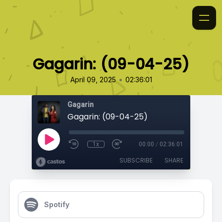
Gagarin: (09-04-25)
•
April 09, 2025
02:36:01
Gagarin
Gagarin: (09-04-25)
1x
00:00
/
02:36:01
SUBSCRIBE
SHARE
Spotify