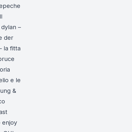
 depeche
l
 dylan –
e der
la fitta
 bruce
oria
lio e le
young &
co
ast
 enjoy