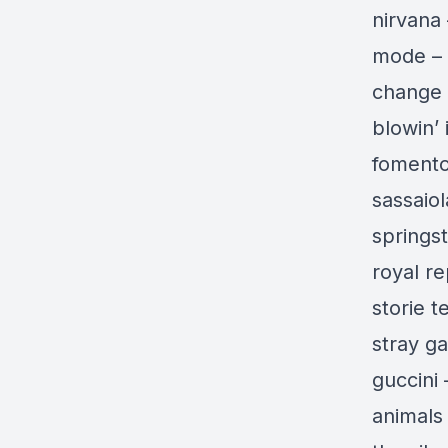
nirvana
mode – i
change 
blowin’
fomento 
sassaio
springst
royal re
storie t
stray g
guccini 
animals