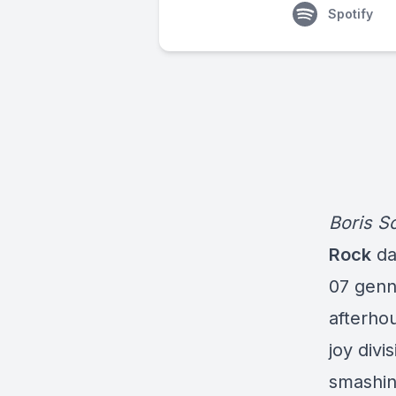
Spotify
Boris S
Rock
dal
07 genn
afterhou
joy divi
smashin