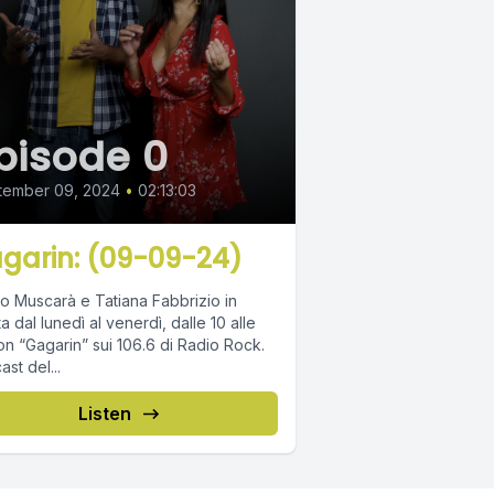
pisode 0
tember 09, 2024
•
02:13:03
garin: (09-09-24)
o Muscarà e Tatiana Fabbrizio in
ta dal lunedì al venerdì, dalle 10 alle
on “Gagarin” sui 106.6 di Radio Rock.
st del...
Listen