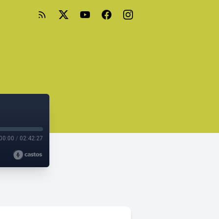
00:00
/
02:42:27