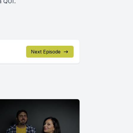
a
QUI.
Next Episode