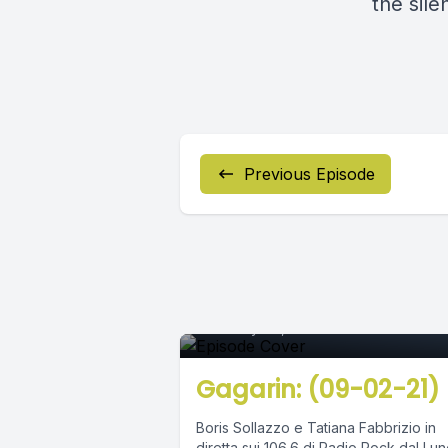
the sile
Previous Episode
Episode 0
February 09, 2021
•
02:40:22
Gagarin: (09-02-21)
Boris Sollazzo e Tatiana Fabbrizio in
diretta sui 106.6 di Radio Rock dal Lun