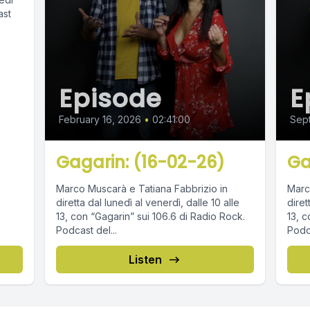
Episode
E
February 16, 2026
•
02:41:00
Sep
Gagarin: (16-02-26)
Ga
Marco Muscarà e Tatiana Fabbrizio in
Marc
diretta dal lunedì al venerdì, dalle 10 alle
diret
13, con “Gagarin” sui 106.6 di Radio Rock.
13, c
Podcast del...
Podca
Listen