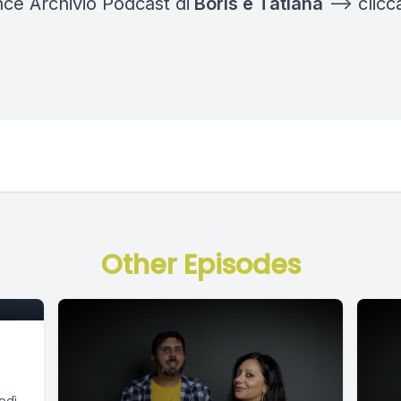
nce Archivio Podcast di
Boris e Tatiana
—-> clicc
Other Episodes
edì