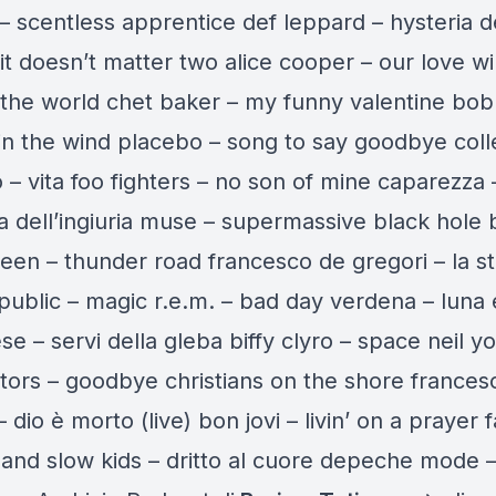
 – scentless apprentice def leppard – hysteria
t doesn’t matter two alice cooper – our love wil
the world chet baker – my funny valentine bob
 in the wind placebo – song to say goodbye coll
– vita foo fighters – no son of mine caparezza – 
la dell’ingiuria muse – supermassive black hole
een – thunder road francesco de gregori – la st
public – magic r.e.m. – bad day verdena – luna e
ese – servi della gleba biffy clyro – space neil 
ators – goodbye christians on the shore frances
– dio è morto (live) bon jovi – livin’ on a prayer f
 and slow kids – dritto al cuore depeche mode –