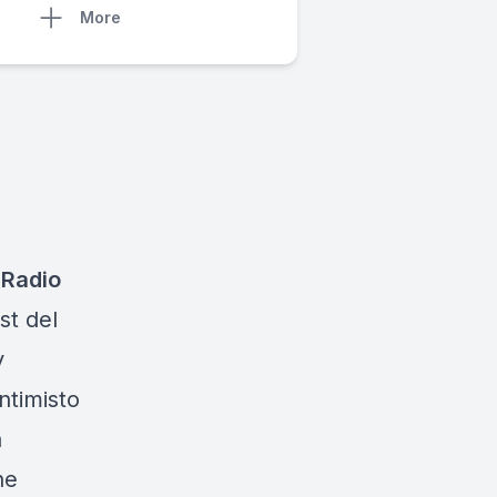
More
i
Radio
st del
y
ntimisto
a
ne