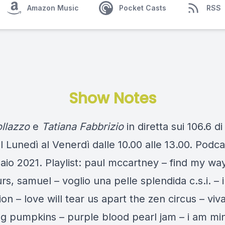
Amazon Music
Pocket Casts
RSS
Show Notes
ollazzo
e
Tatiana Fabbrizio
in diretta sui 106.6 d
 Lunedì al Venerdì dalle 10.00 alle 13.00. Podca
aio 2021. Playlist: paul mccartney – find my wa
rs, samuel – voglio una pelle splendida c.s.i. – i
sion – love will tear us apart the zen circus – viv
g pumpkins – purple blood pearl jam – i am mi