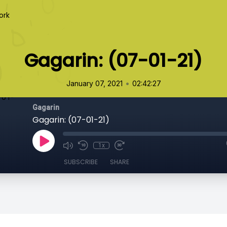
ork
Gagarin: (07-01-21)
•
January 07, 2021
02:42:27
Gagarin
Gagarin: (07-01-21)
1x
SUBSCRIBE
SHARE