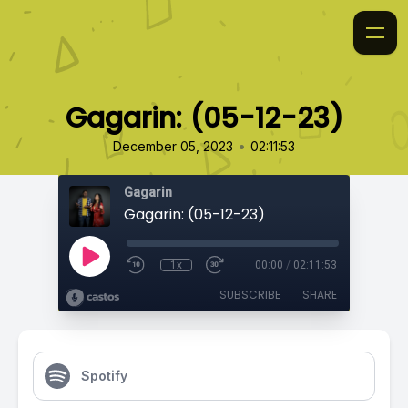
Gagarin: (05-12-23)
•
December 05, 2023
02:11:53
Gagarin
Gagarin: (05-12-23)
1x
00:00
/
02:11:53
SUBSCRIBE
SHARE
Spotify