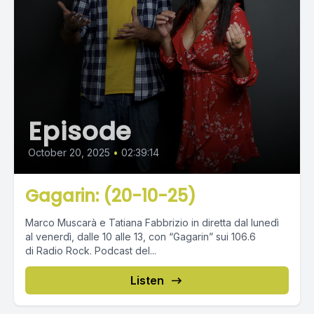
Episode
October 20, 2025
•
02:39:14
Gagarin: (20-10-25)
Marco Muscarà e Tatiana Fabbrizio in diretta dal lunedì
al venerdì, dalle 10 alle 13, con “Gagarin” sui 106.6
di Radio Rock. Podcast del...
Listen