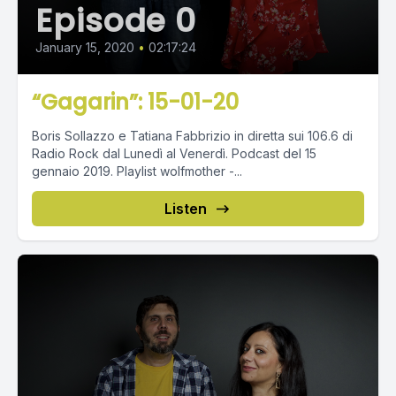
Episode 0
January 15, 2020
•
02:17:24
“Gagarin”: 15-01-20
Boris Sollazzo e Tatiana Fabbrizio in diretta sui 106.6 di
Radio Rock dal Lunedì al Venerdì. Podcast del 15
gennaio 2019. Playlist wolfmother -...
Listen