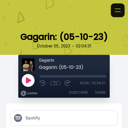
Gagarin: (05-10-23)
•
October 05, 2023
02:04:31
Gagarin
Gagarin: (05-10-23)
1x
00:00
/
02:04:31
SUBSCRIBE
SHARE
Spotify