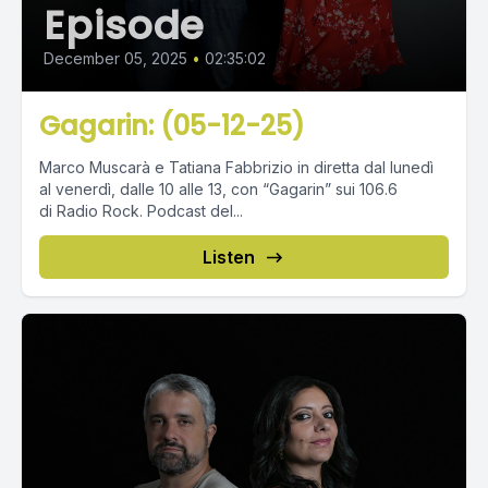
Episode
December 05, 2025
•
02:35:02
Gagarin: (05-12-25)
Marco Muscarà e Tatiana Fabbrizio in diretta dal lunedì
al venerdì, dalle 10 alle 13, con “Gagarin” sui 106.6
di Radio Rock. Podcast del...
Listen