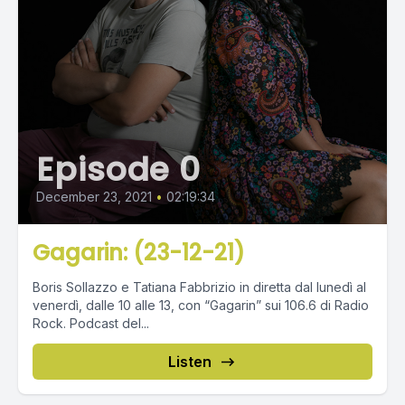
Episode 0
December 23, 2021
•
02:19:34
Gagarin: (23-12-21)
Boris Sollazzo e Tatiana Fabbrizio in diretta dal lunedì al
venerdì, dalle 10 alle 13, con “Gagarin” sui 106.6 di Radio
Rock. Podcast del...
Listen