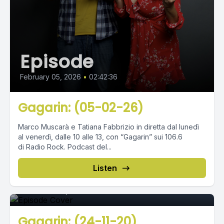
Episode
February 05, 2026
•
02:42:36
Gagarin: (05-02-26)
Marco Muscarà e Tatiana Fabbrizio in diretta dal lunedì
al venerdì, dalle 10 alle 13, con “Gagarin” sui 106.6
di Radio Rock. Podcast del...
Episode 0
Listen
November 24, 2020
•
02:32:13
Gagarin: (24-11-20)