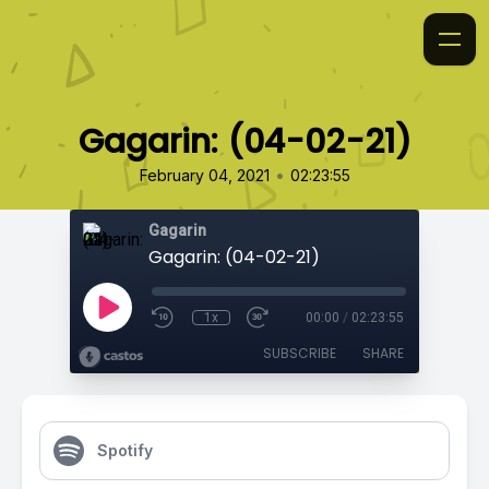
Gagarin: (04-02-21)
•
February 04, 2021
02:23:55
Gagarin
Gagarin: (04-02-21)
1x
00:00
/
02:23:55
SUBSCRIBE
SHARE
Spotify