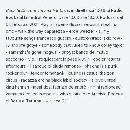
Boris Sollazzo
e
Tatiana Fabbrizio
in diretta sui 106.6 di
Radio
Rock
dal Lunedì al Venerdì dalle 10.00 alle 13.00. Podcast del
04 febbraio 2021. Playlist: soen - illusion aerosmith feat. run
dmc - walk this way caparezza - eroe weezer - all my
favourite songs francesco guccini - quattro stracci skid row -
18 and life gotye - somebody that i used to know corey taylor
- samantha's gone mogwai - pripyat banco del mutuo
soccorso - r.i.p. - requiescant in pace kiwi jr - cooler returns
afterhours - il sangue di giuda ramones - sheena is a punk
rocker blur - tender tomahawk - business casual the zen
circus - ragazza eroina black label society - a love unreal
king hannah - meal deal fabrizio de andrè - rimini radiohead -
karma police led zeppelin - whole lotta love Archivio Podcast
di
Boris e Tatiana
—-> clicca
QUI.