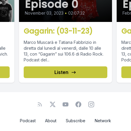
Episode 0
E
November 03, 2023
•
02:07:32
Febr
Gagarin: (03-11-23)
Ga
Marco Muscarà e Tatiana Fabbrizio in
Marc
lle
diretta dal lunedì al venerdì, dalle 10 alle
diret
13, con “Gagarin” sui 106.6 di Radio Rock.
13, c
Podcast del...
Podca
Listen
Podcast
About
Subscribe
Network