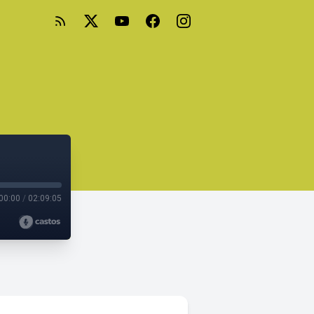
00:00
/
02:09:05