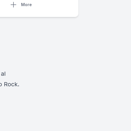
More
 al
io Rock.