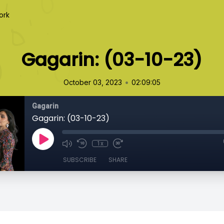
ork
Gagarin: (03-10-23)
•
October 03, 2023
02:09:05
Gagarin
Gagarin: (03-10-23)
1x
SUBSCRIBE
SHARE