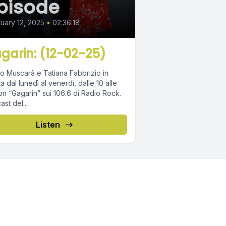
pisode
uary 12, 2025
•
02:36:18
garin: (12-02-25)
o Muscarà e Tatiana Fabbrizio in
ta dal lunedì al venerdì, dalle 10 alle
on “Gagarin” sui 106.6 di Radio Rock.
st del...
Listen