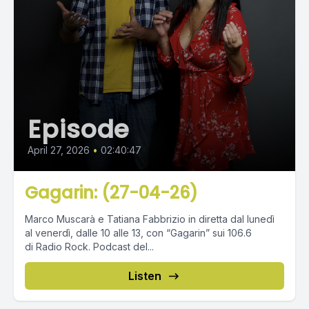
Episode
April 27, 2026
•
02:40:47
Gagarin: (27-04-26)
Marco Muscarà e Tatiana Fabbrizio in diretta dal lunedì
al venerdì, dalle 10 alle 13, con “Gagarin” sui 106.6
di Radio Rock. Podcast del...
Listen