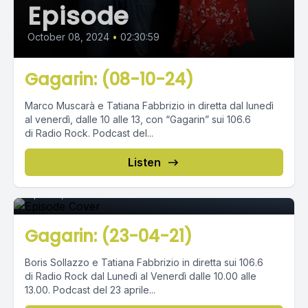
Episode
October 08, 2024
•
02:30:59
Gagarin: (08-10-24)
Marco Muscarà e Tatiana Fabbrizio in diretta dal lunedì
al venerdì, dalle 10 alle 13, con “Gagarin” sui 106.6
di Radio Rock. Podcast del...
Episode 0
Listen
April 23, 2021
•
02:37:03
Gagarin: (23-04-21)
Boris Sollazzo e Tatiana Fabbrizio in diretta sui 106.6
di Radio Rock dal Lunedì al Venerdì dalle 10.00 alle
13.00. Podcast del 23 aprile...