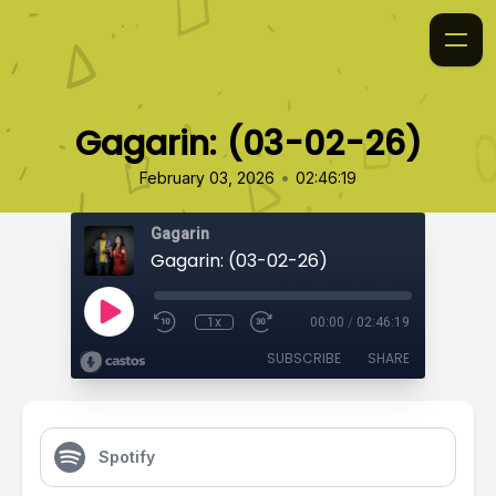
Gagarin: (03-02-26)
•
February 03, 2026
02:46:19
Gagarin
Gagarin: (03-02-26)
1x
00:00
/
02:46:19
SUBSCRIBE
SHARE
Spotify