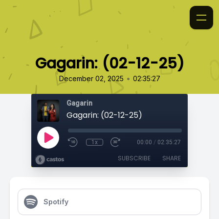
Gagarin: (02-12-25)
•
December 02, 2025
02:35:27
Gagarin
Gagarin: (02-12-25)
1x
00:00
/
02:35:27
SUBSCRIBE
SHARE
Spotify