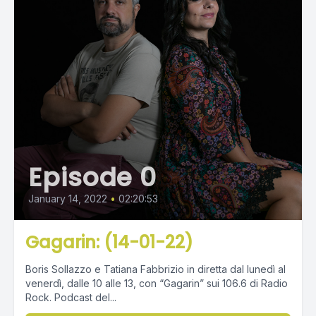
Episode 0
January 14, 2022
•
02:20:53
Gagarin: (14-01-22)
Boris Sollazzo e Tatiana Fabbrizio in diretta dal lunedì al
venerdì, dalle 10 alle 13, con “Gagarin” sui 106.6 di Radio
Rock. Podcast del...