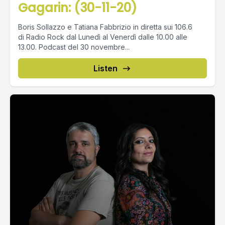
Gagarin: (30-11-20)
Boris Sollazzo e Tatiana Fabbrizio in diretta sui 106.6
di Radio Rock dal Lunedì al Venerdì dalle 10.00 alle
13.00. Podcast del 30 novembre...
Listen