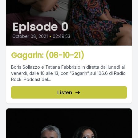
Episode 0
October 08, 2021
•
02:49:53
Gagarin: (08-10-21)
Boris Sollazzo e Tatiana Fabbrizio in diretta dal lunedì al
venerdì, dalle 10 alle 13, con “Gagarin” sui 106.6 di Radio
Rock. Podcast del...
Listen