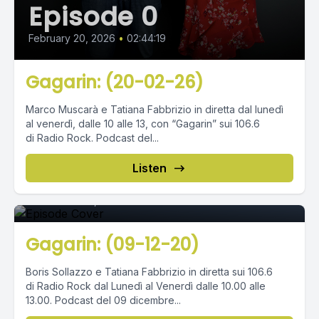
Episode 0
February 20, 2026
•
02:44:19
Gagarin: (20-02-26)
Marco Muscarà e Tatiana Fabbrizio in diretta dal lunedì
al venerdì, dalle 10 alle 13, con “Gagarin” sui 106.6
di Radio Rock. Podcast del...
Episode 0
Listen
December 09, 2020
•
02:25:09
Gagarin: (09-12-20)
Boris Sollazzo e Tatiana Fabbrizio in diretta sui 106.6
di Radio Rock dal Lunedì al Venerdì dalle 10.00 alle
13.00. Podcast del 09 dicembre...