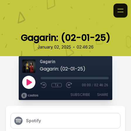
Gagarin: (02-01-25)
•
January 02, 2025
02:46:26
Gagarin
Gagarin: (02-01-25)
1x
00:00
/
02:46:26
SUBSCRIBE
SHARE
Spotify