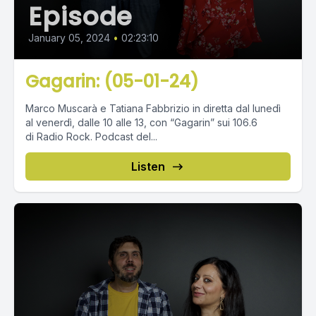
Episode
January 05, 2024
•
02:23:10
Gagarin: (05-01-24)
Marco Muscarà e Tatiana Fabbrizio in diretta dal lunedì
al venerdì, dalle 10 alle 13, con “Gagarin” sui 106.6
di Radio Rock. Podcast del...
Listen