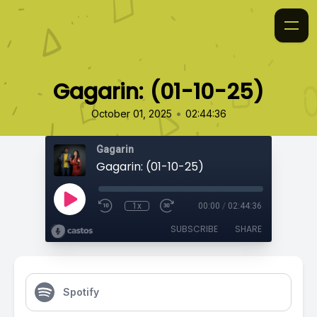
Gagarin: (01-10-25)
•
October 01, 2025
02:44:36
Gagarin
Gagarin: (01-10-25)
1x
00:00
/
02:44:36
SUBSCRIBE
SHARE
Spotify