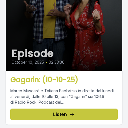
Episode
October 10, 2025
•
02:33:36
Gagarin: (10-10-25)
Marco Muscarà e Tatiana Fabbrizio in diretta dal lunedì
al venerdì, dalle 10 alle 13, con “Gagarin” sui 106.6
di Radio Rock. Podcast del...
Listen