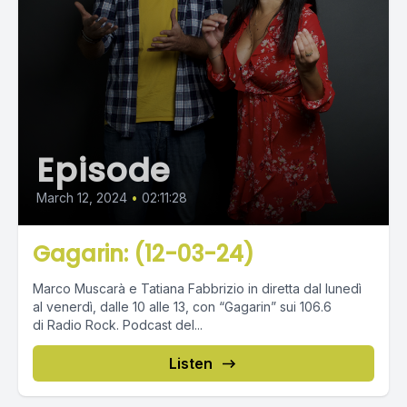
Episode
March 12, 2024
•
02:11:28
Gagarin: (12-03-24)
Marco Muscarà e Tatiana Fabbrizio in diretta dal lunedì
al venerdì, dalle 10 alle 13, con “Gagarin” sui 106.6
di Radio Rock. Podcast del...
Listen