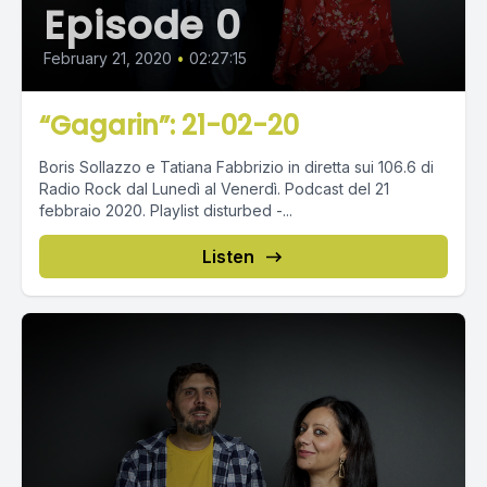
Episode 0
February 21, 2020
•
02:27:15
“Gagarin”: 21-02-20
Boris Sollazzo e Tatiana Fabbrizio in diretta sui 106.6 di
Radio Rock dal Lunedì al Venerdì. Podcast del 21
febbraio 2020. Playlist disturbed -...
Listen