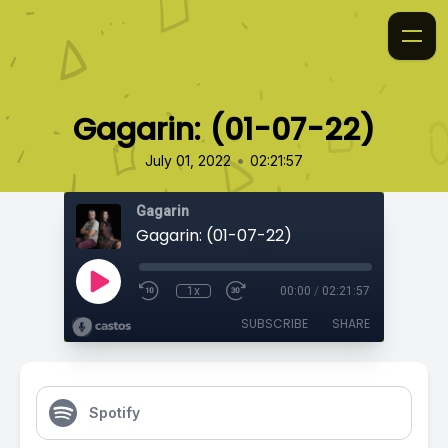
Gagarin: (01-07-22)
•
July 01, 2022
02:21:57
Gagarin
Gagarin: (01-07-22)
1x
00:00
/
02:21:57
SUBSCRIBE
SHARE
Spotify