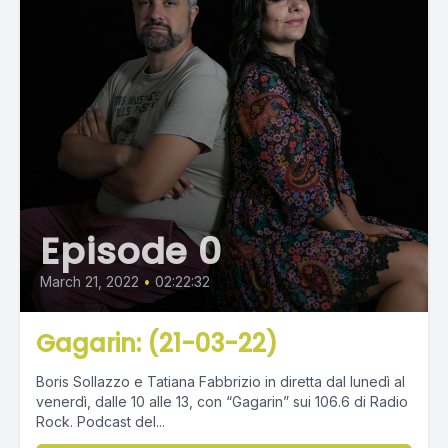
Episode 0
March 21, 2022
•
02:22:32
Gagarin: (21-03-22)
Boris Sollazzo e Tatiana Fabbrizio in diretta dal lunedì al
venerdì, dalle 10 alle 13, con “Gagarin” sui 106.6 di Radio
Rock. Podcast del...