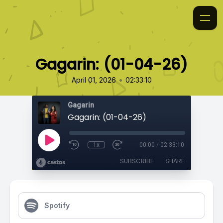
Gagarin: (01-04-26)
•
April 01, 2026
02:33:10
Gagarin
Gagarin: (01-04-26)
1x
00:00
/
02:33:10
SUBSCRIBE
SHARE
Spotify